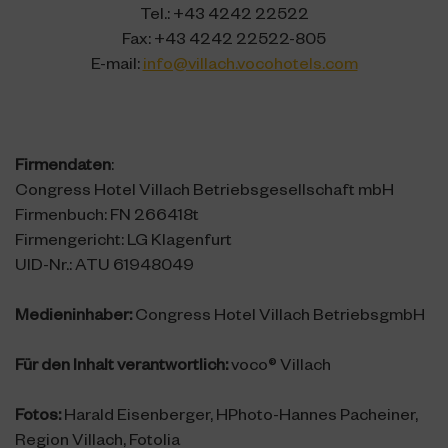
Angebote
Tel.: +43 4242 22522
Fax: +43 4242 22522-805
Anfragen
E-mail:
info@villach.vocohotels.com
Firmendaten
:
Congress Hotel Villach Betriebsgesellschaft mbH
Firmenbuch: FN 266418t
Firmengericht: LG Klagenfurt
UID-Nr.: ATU 61948049
Medieninhaber:
Congress Hotel Villach BetriebsgmbH
Für den Inhalt verantwortlich:
voco® Villach
Fotos:
Harald Eisenberger, HPhoto-Hannes Pacheiner,
Region Villach, Fotolia