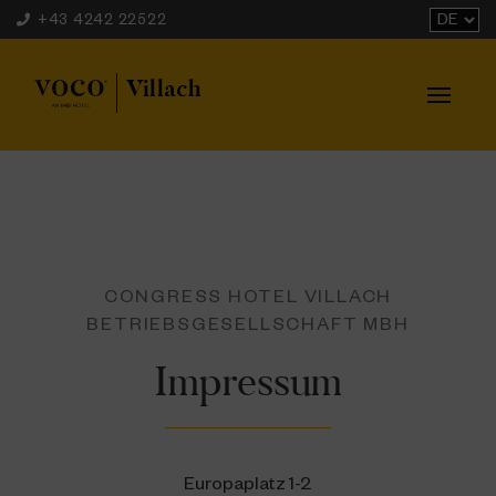
+43 4242 22522
Hotel
Zimmer & Suiten
Kulinarik
CONGRESS HOTEL VILLACH
Tagen & Feiern
BETRIEBSGESELLSCHAFT MBH
Cycling Experience
Impressum
Region Villach
Gutscheine
Jobs
Europaplatz 1-2